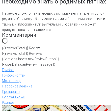
необходимо знать о родимых пятнах
На земле сложно найти людей, у которых нет на теле ни одной
родинки. Они могут быть маленькими и большими, светлыми и
темными, плоскими или выпуклыми. Любая из них может
присутствовать на нашем тел...
Комментарии
{{ reviewsTotal }}
Review
{{ reviewsTotal }}
Reviews
{{ options.labels.newReviewButton }}
{{ userData.canReview.message }}
Грибок
Грибок ногтей
Молочница
Народное лечение
Препараты
Болезни кожи
Разное