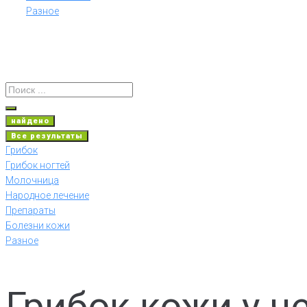
Разное
найдено
Все результаты
Грибок
Грибок ногтей
Молочница
Народное лечение
Препараты
Болезни кожи
Разное
Грибок кожи у ч