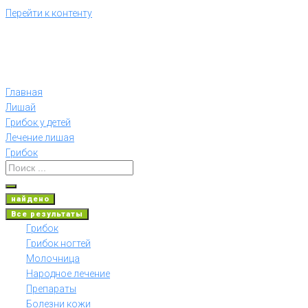
Перейти к контенту
Главная
Лишай
Грибок у детей
Лечение лишая
Грибок
найдено
Все результаты
Грибок
Грибок ногтей
Молочница
Народное лечение
Препараты
Болезни кожи